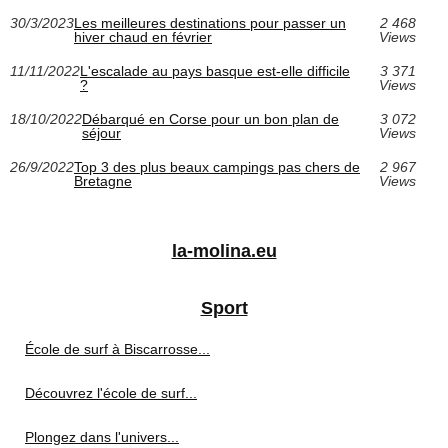
30/3/2023
Les meilleures destinations pour passer un
2 468
hiver chaud en février
Views
11/11/2022
L'escalade au pays basque est-elle difficile
3 371
?
Views
18/10/2022
Débarqué en Corse pour un bon plan de
3 072
séjour
Views
26/9/2022
Top 3 des plus beaux campings pas chers de
2 967
Bretagne
Views
la-molina.eu
Sport
École de surf à Biscarrosse...
Découvrez l'école de surf...
Plongez dans l'univers...