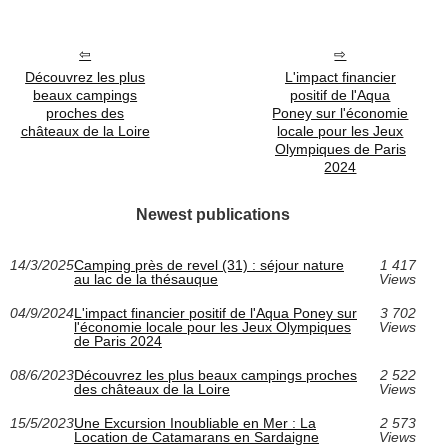
Découvrez les plus
L'impact financier
beaux campings
positif de l'Aqua
proches des
Poney sur l'économie
châteaux de la Loire
locale pour les Jeux
Olympiques de Paris
2024
Newest publications
14/3/2025
Camping près de revel (31) : séjour nature
1 417
au lac de la thésauque
Views
04/9/2024
L'impact financier positif de l'Aqua Poney sur
3 702
l'économie locale pour les Jeux Olympiques
Views
de Paris 2024
08/6/2023
Découvrez les plus beaux campings proches
2 522
des châteaux de la Loire
Views
15/5/2023
Une Excursion Inoubliable en Mer : La
2 573
Location de Catamarans en Sardaigne
Views