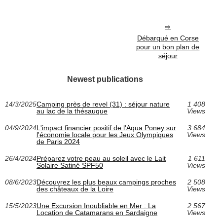
Débarqué en Corse
pour un bon plan de
séjour
Newest publications
14/3/2025
Camping près de revel (31) : séjour nature
1 408
au lac de la thésauque
Views
04/9/2024
L'impact financier positif de l'Aqua Poney sur
3 684
l'économie locale pour les Jeux Olympiques
Views
de Paris 2024
26/4/2024
Préparez votre peau au soleil avec le Lait
1 611
Solaire Satiné SPF50
Views
08/6/2023
Découvrez les plus beaux campings proches
2 508
des châteaux de la Loire
Views
15/5/2023
Une Excursion Inoubliable en Mer : La
2 567
Location de Catamarans en Sardaigne
Views